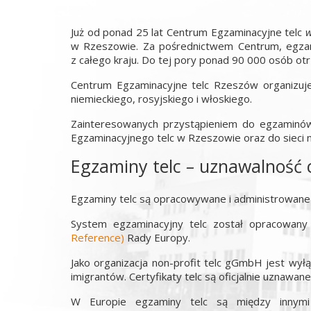
Już od ponad 25 lat Centrum Egzaminacyjne telc
w Rzeszowie. Za pośrednictwem Centrum, egzami
z całego kraju. Do tej pory ponad 90 000 osób ot
Centrum Egzaminacyjne telc Rzeszów organizuje s
niemieckiego, rosyjskiego i włoskiego.
Zainteresowanych przystąpieniem do egzaminó
Egzaminacyjnego telc w Rzeszowie oraz do sieci
Egzaminy telc
–
uznawalność 
Egzaminy telc są opracowywane i administrowane pr
System egzaminacyjny telc został opracowan
Reference)
Rady Europy.
Jako organizacja non-profit telc gGmbH jest wył
imigrantów. Certyfikaty telc są oficjalnie uznawan
W Europie egzaminy telc są między innymi 