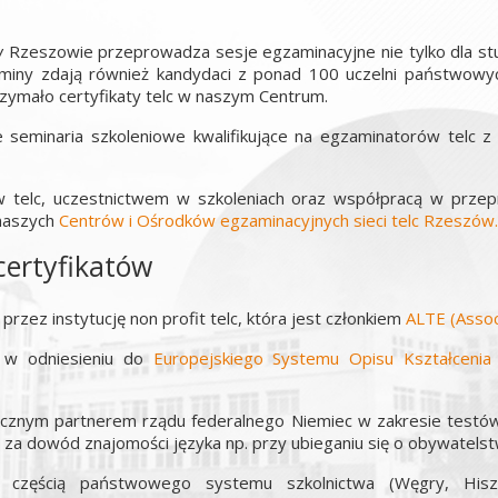
w
Rzeszowie przeprowadza sesje egzaminacyjne nie tylko dla st
ny zdają również kandydaci z ponad 100 uczelni państwowych
rzymało certyfikaty telc w naszym Centrum.
eminaria szkoleniowe kwalifikujące na egzaminatorów telc z j
w telc, uczestnictwem w szkoleniach oraz współpracą w prz
 naszych
Centrów i Ośrodków egzaminacyjnych sieci telc
Rzeszów.
certyfikatów
zez instytucję non profit telc, która jest członkiem
ALTE (Assoc
y w odniesieniu do
Europejskiego Systemu Opisu Kształcen
ącznym partnerem rządu federalnego Niemiec w zakresie testów
e za dowód znajomości języka np. przy ubieganiu się o obywatelstwo
częścią państwowego systemu szkolnictwa (Węgry, Hiszpan