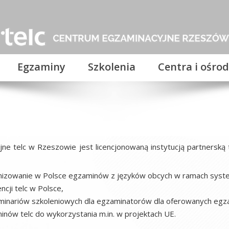
Egzaminy
Szkolenia
Centra i ośrod
jne telc w Rzeszowie
jest licencjonowaną instytucją partners
anizowanie w Polsce egzaminów z języków obcych w ramach syste
cji telc w Polsce,
minariów szkoleniowych dla egzaminatorów dla oferowanych egza
nów telc do wykorzystania m.in. w projektach UE.