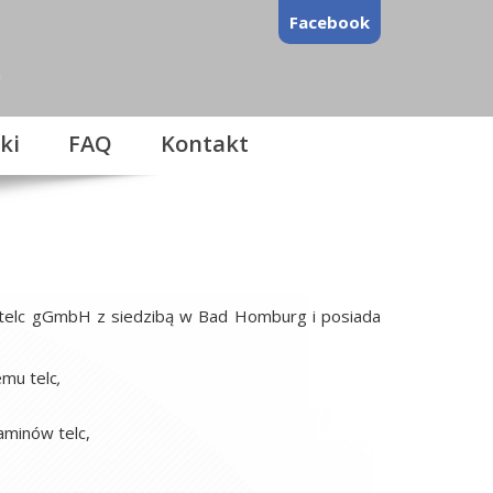
Facebook
ki
FAQ
Kontakt
ką telc gGmbH z siedzibą w Bad Homburg i posiada
mu telc
,
minów telc,